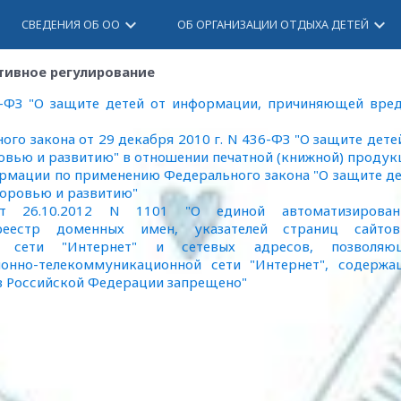
keyboard_arrow_down
keyboard_arrow_down
СВЕДЕНИЯ ОБ ОО
ОБ ОРГАНИЗАЦИИ ОТДЫХА ДЕТЕЙ
ивное регулирование
6-ФЗ "О защите детей от информации, причиняющей вред
о закона от 29 декабря 2010 г. N 436-ФЗ "О защите дете
вью и развитию" в отношении печатной (книжной) продук
рмации по применению Федерального закона "О защите д
доровью и развитию"
т 26.10.2012 N 1101 "О единой автоматизирован
еестр доменных имен, указателей страниц сайто
ой сети "Интернет" и сетевых адресов, позволяю
онно-телекоммуникационной сети "Интернет", содержа
в Российской Федерации запрещено"