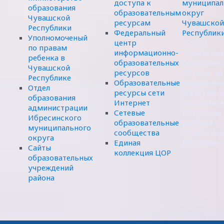
доступа к
муниципал
образования
образовательным
округ
Чувашской
ресурсам
Чувашской
Республики
Федеральный
Республик
Уполномоченый
центр
429700,
по правам
информационно-
Чувашская
ребенка в
образовательных
Республика,
Чувашской
ресурсов
Ибреси, ул.
Республике
Образовательные
Маресьева,
Отдел
ресурсы сети
(8352) 56-
образования
Интернет
Уполномоч
администрации
Сетевые
по правам
Ибресинского
образовательные
ребенка в
муниципального
сообщества
Чувашской
округа
Единая
Республик
Сайты
коллекция ЦОР
образовательных
учреждений
района