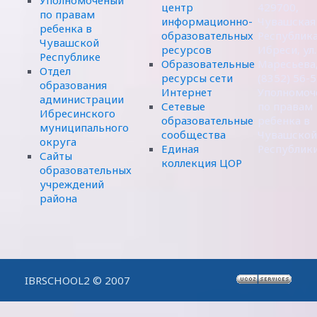
центр
429700,
по правам
информационно-
Чувашская
ребенка в
образовательных
Республика,
Чувашской
ресурсов
Ибреси, ул.
Республике
Образовательные
Маресьева,
Отдел
ресурсы сети
(8352) 56-
образования
Интернет
Уполномоч
администрации
Сетевые
по правам
Ибресинского
образовательные
ребенка в
муниципального
сообщества
Чувашской
округа
Единая
Республик
Сайты
коллекция ЦОР
образовательных
учреждений
района
IBRSCHOOL2 © 2007