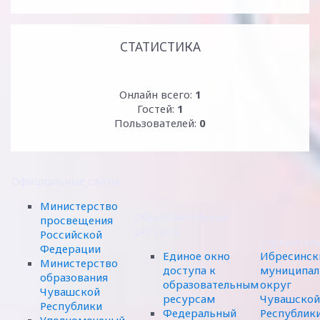
СТАТИСТИКА
Онлайн всего:
1
Гостей:
1
Пользователей:
0
Официальные сайты
Министерство
Образовательные
просвещения
ресурсы
Российской
Учредител
Федерации
Единое окно
Ибресинск
Министерство
доступа к
муниципал
образования
образовательным
округ
Чувашской
ресурсам
Чувашской
Республики
Федеральный
Республик
Уполномоченый