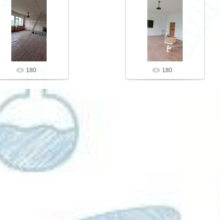
26.05.20
26.05.20
ibrschool2
ibrschool2
180
180