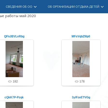
keyboard_arrow_down
keyboard_arrow_down
СВЕДЕНИЯ ОБ ОО
ОБ ОРГАНИЗАЦИИ ОТДЫХА ДЕТЕЙ
ые работы май 2020
QFnJBVLvRbg
MFsVqbZ9Ip0
26.05.20
26.05.20
ibrschool2
ibrschool2
182
178
cQkK7P-Pzqk
3ylFzeETVGg