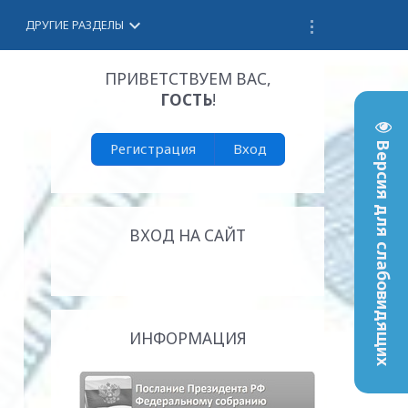
keyboard_arrow_down
ДРУГИЕ РАЗДЕЛЫ
ПРИВЕТСТВУЕМ ВАС
,
ГОСТЬ
!
Регистрация
Вход
Версия для слабовидящих
ВХОД НА САЙТ
ИНФОРМАЦИЯ