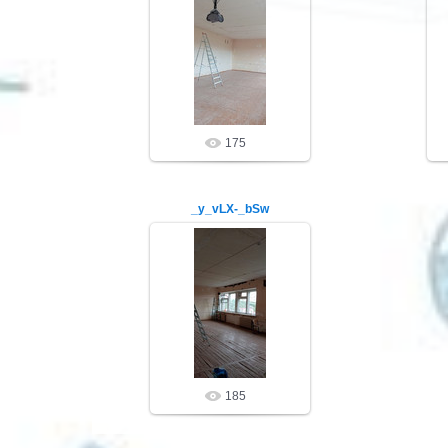
26.05.20
ibrschool2
175
_y_vLX-_bSw
26.05.20
ibrschool2
185