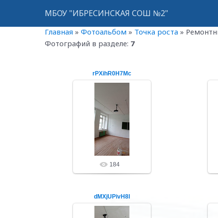
МБОУ "ИБРЕСИНСКАЯ СОШ №2"
Главная
»
Фотоальбом
»
Точка роста
»
Ремонтн
Фотографий в разделе
:
7
rPXihR0H7Mc
26.05.20
ibrschool2
184
dMXjUPivH8I