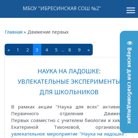
menu
МБОУ "ИБРЕСИНСКАЯ СОШ №2"
Главная
»
Движение первых
«
1
2
3
4
5
...
8
9
»
Версия для слабовидящих
НАУКА НА ЛАДОШКЕ:
УВЛЕКАТЕЛЬНЫЕ ЭКСПЕРИМЕНТЫ
ДЛЯ ШКОЛЬНИКОВ
В рамках акции "Наука для всех" активисты
Первичного отделения Движения
Первых совместно с учителем биологии и химии
Екатериной Тихоновой, организовали
увлекательное мероприятие "Наука на ладошке"
.