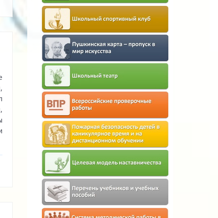
е
,
л
,
ы
и