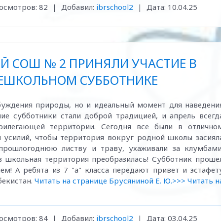
осмотров:
82
|
Добавил:
ibrschool2
|
Дата:
10.04.25
Й СОШ № 2 ПРИНЯЛИ УЧАСТИЕ В
ЕШКОЛЬНОМ СУББОТНИКЕ
буждения природы, но и идеальный момент для наведени
ие субботники стали доброй традицией, и апрель всегд
рилегающей территории. Сегодня все были в отлично
 усилий, чтобы территория вокруг родной школы засиял
 прошлогоднюю листву и траву, ухаживали за клумбами
в школьная территория преобразилась! Субботник проше
м! А ребята из 7 "а" класса передают привет и эстафет
бекистан.
Читать на странице Брусяниной Е. Ю.>>>
Читать н
осмотров:
84
|
Добавил:
ibrschool2
|
Дата:
03.04.25