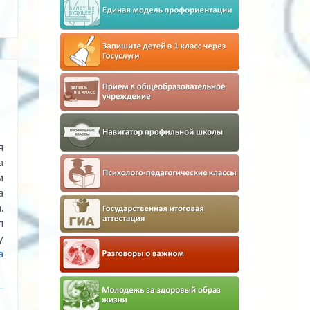
я
а
м
а
.
л
у
а