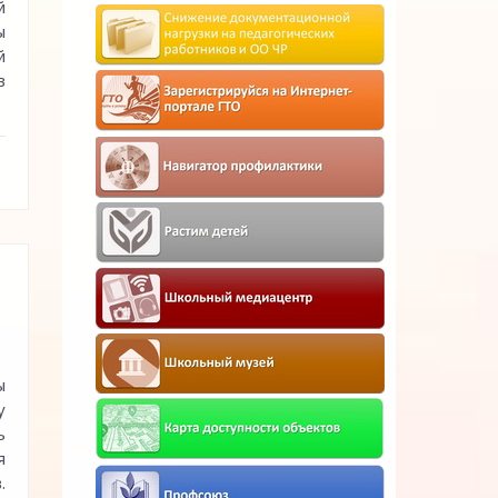
й
ы
й
в
ы
у
ь
я
.