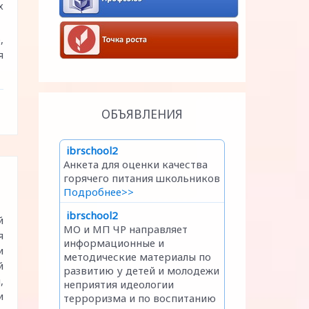
х
,
я
ОБЪЯВЛЕНИЯ
й
я
и
й
,
и