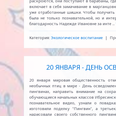
раскроются, они поступают в барабаны, г
включает в себя замачивание в марганцовк
уже отработанные шишки. Чтобы получить 
была не только познавательной, но и инт
благодарность Надежде Ивановне за инте
...
Категория:
Экологическое воспитание
|
Пр
20 ЯНВАРЯ - ДЕНЬ О
20 января мировая общественность отм
необычных птиц в мире - День осведомлен
пингвинах, направить внимание на сохра
обучающиеся начальных классов Ибресинск
познавательное видео, узнали о повадк
изготовили поделку "Пингвин", а третье
нарисовали своего собственного пингвин