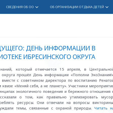
keyboard_arrow_down
keyboard_arrow_down
СВЕДЕНИЯ ОБ ОО
ОБ ОРГАНИЗАЦИИ ОТДЫХА ДЕТЕЙ
ДУЩЕГО: ДЕНЬ ИНФОРМАЦИИ В
ОТЕКЕ ИБРЕСИНСКОГО ОКРУГА
наний, который отмечается 15 апреля, в Центрально
 округа прошёл День информации «Пополни ЭкоЗнания!»
вместе с советником директора по воспитанию Ренато
 квизе «Меняй себя, а не планету». Участники мероприяти
ринципах экологичного поведения и бережного отношения 
сказали о том, как правильно утилизировать мусор
реблять ресурсы. Они отвечали на вопросы викторины
суждали темы, связанные с охраной природы.
Читать н