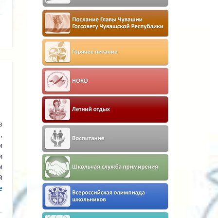
в
,
и
и
м
й
е