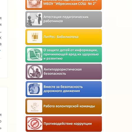
и
и
,
х
а
>
и
о
ь