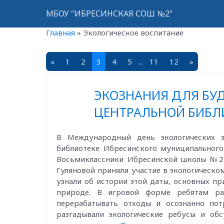
МБОУ "ИБРЕСИНСКАЯ СОШ №2"
Главная
»
Экологическое воспитание
«
1
2
3
4
5
...
11
12
»
ЭКОЗНАНИЯ ДЛЯ БУ
ЦЕНТРАЛЬНОЙ БИБЛИ
В Международный день экологических з
библиотеке Ибресинского муниципального
Восьмиклассники Ибресинской школы №2 
Гуляновой приняли участие в экологическом
узнали об истории этой даты, основных п
природе. В игровой форме ребятам рас
перерабатывать отходы и осознанно пот
разгадывали экологические ребусы и об