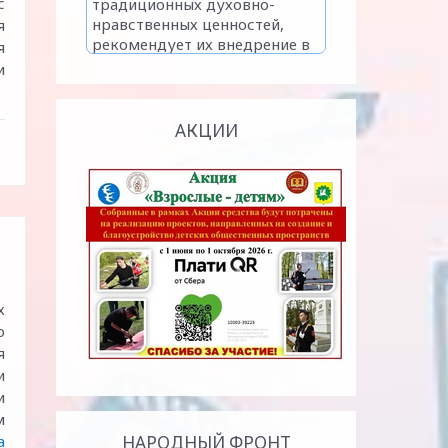
с
я
я
и
АКЦИИ
х
о
я
и
и
м
а
НАРОДНЫЙ ФРОНТ