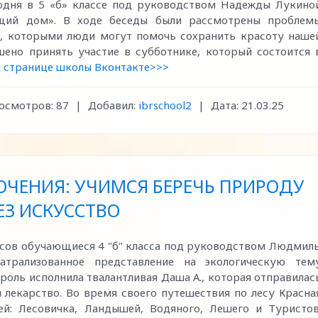
годня в 5 «б» классе под руководством Надежды Лукино
щий дом». В ходе беседы были рассмотрены проблем
, которыми люди могут помочь сохранить красоту наше
ено принять участие в субботнике, который состоится 
а странице школы Вконтакте>>>
осмотров:
87
|
Добавил:
ibrschool2
|
Дата:
21.03.25
ЧЕНИЯ: УЧИМСЯ БЕРЕЧЬ ПРИРОДУ
ЕЗ ИСКУССТВО
ассов обучающиеся 4 "б" класса под руководством Людмил
атрализованное представление на экологическую тем
оль исполнила твалантливая Даша А., которая отправилас
 лекарство. Во время своего путешествия по лесу Красна
й: Лесовичка, Ландышей, Водяного, Лешего и Туристов