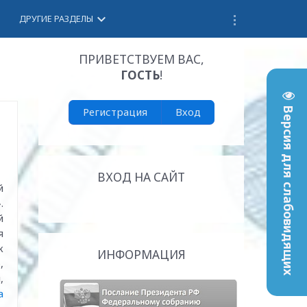
keyboard_arrow_down
ДРУГИЕ РАЗДЕЛЫ
ПРИВЕТСТВУЕМ ВАС
,
ГОСТЬ
!
Регистрация
Вход
Версия для слабовидящих
ВХОД НА САЙТ
й
.
й
я
к
ИНФОРМАЦИЯ
,
,
а