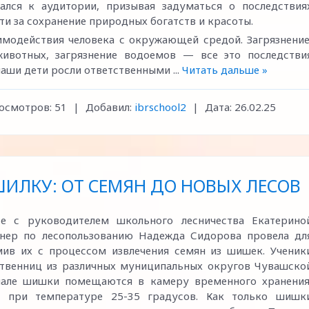
ался к аудитории, призывая задуматься о последствия
ти за сохранение природных богатств и красоты.
аимодействия человека с окружающей средой. Загрязнение
животных, загрязнение водоемов — все это последстви
наши дети росли ответственными
...
Читать дальше »
осмотров:
51
|
Добавил:
ibrschool2
|
Дата:
26.02.25
ИЛКУ: ОТ СЕМЯН ДО НОВЫХ ЛЕСОВ
те с руководителем школьного лесничества Екатерино
нер по лесопользованию Надежда Сидорова провела дл
мив их с процессом извлечения семян из шишек. Ученик
иственниц из различных муниципальных округов Чувашско
ачале шишки помещаются в камеру временного хранения
 при температуре 25-35 градусов. Как только шишк