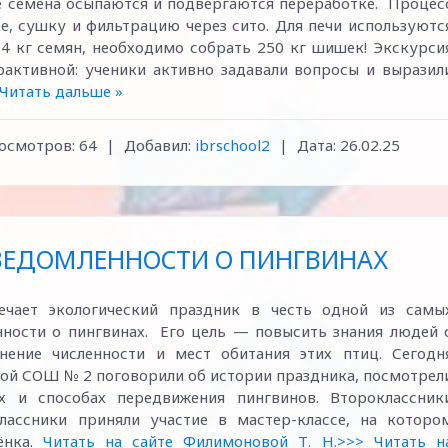
де семена осыпаются и подвергаются переработке. Процес
е, сушку и фильтрацию через сито. Для печи используютс
4 кг семян, необходимо собрать 250 кг шишек! Экскурси
ерактивной: ученики активно задавали вопросы и выразил
Читать дальше »
осмотров:
64
|
Добавил:
ibrschool2
|
Дата:
26.02.25
СВЕДОМЛЕННОСТИ О ПИНГВИНАХ
ечает экологический праздник в честь одной из самы
ности о пингвинах. Его цель — повысить знания людей 
нение численности и мест обитания этих птиц. Сегодн
ой СОШ № 2 поговорили об истории праздника, посмотрел
ах и способах передвижения пингвинов. Второклассник
классники приняли участие в мастер-классе, на которо
ёнка.
Читать на сайте Филимоновой Т. Н.>>>
Читать н