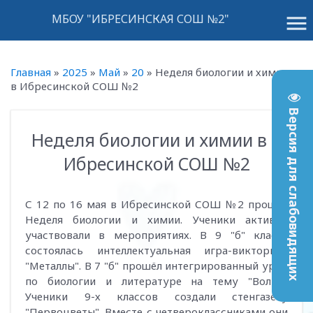
menu
МБОУ "ИБРЕСИНСКАЯ СОШ №2"
Главная
»
2025
»
Май
»
20
»
Неделя биологии и химии
в Ибресинской СОШ №2
Версия для слабовидящих
Неделя биологии и химии в
13:00
Ибресинской СОШ №2
С 12 по 16 мая в Ибресинской СОШ №2 прошла
Неделя биологии и химии. Ученики активно
участвовали в мероприятиях. В 9 "б" классе
состоялась интеллектуальная игра-викторина
"Металлы". В 7 "б" прошёл интегрированный урок
по биологии и литературе на тему "Волга".
Ученики 9-х классов создали стенгазету
"Первоцветы". Вместе с четвероклассниками они