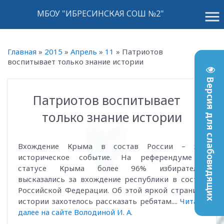
menu
МБОУ "ИБРЕСИНСКАЯ СОШ №2"
Главная
»
2015
»
Апрель
»
11
»
Патриотов
воспитывает только знание истории
Версия для слабовидящих
Патриотов воспитывает
14:19
только знание истории
Вхождение Крыма в состав России – это
историческое событие. На референдуме о
статусе Крыма более 96% избирателей
высказались за вхождение республики в состав
Российской Федерации. Об этой яркой странице
истории захотелось рассказать ребятам....
Читать
далее на сайте Володиной И. А.