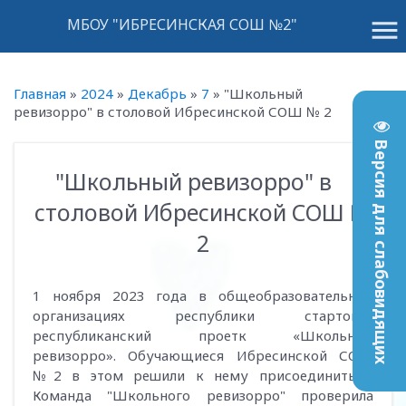
menu
МБОУ "ИБРЕСИНСКАЯ СОШ №2"
Главная
»
2024
»
Декабрь
»
7
»
"Школьный
ревизорро" в столовой Ибресинской СОШ № 2
Версия для слабовидящих
"Школьный ревизорро" в
14:08
столовой Ибресинской СОШ №
2
1 ноября 2023 года в общеобразовательных
организациях республики стартовал
республиканский проетк «Школьный
ревизорро». Обучающиеся Ибресинской СОШ
№2 в этом решили к нему присоединиться.
Команда "Школьного ревизорро" проверила