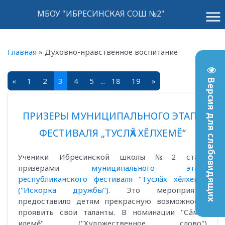
menu
МБОУ "ИБРЕСИНСКАЯ СОШ №2"
Главная
»
Духовно-нравственное воспитание
«
1
2
3
4
5
...
18
19
»
Версия для слабовидящих
ПРИЗЕРЫ МУНИЦИПАЛЬНОГО ЭТАПА
ФЕСТИВАЛЯ „ТУСЛӐХ ХӖЛХЕМӖ“
Ученики Ибресинской школы №2 стали
призерами
муниципального этапа
республиканского фестиваля "Туслӑх хӗлхемӗ"
("Искорка дружбы")
. Это мероприятие
предоставило детям прекрасную возможность
проявить свои таланты. В номинации "Сӑмах
илемӗ" ("Художественное слово")