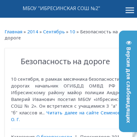
menu
МБОУ "ИБРЕСИНСКАЯ СОШ №2"
Главная
»
2014
»
Сентябрь
»
10
»
Безопасность на
дороге
Версия для слабовидящих
Безопасность на дороге
13:53
10 сентября, в рамках месячника безопасности на
дорогах начальник ОГИБДД ОМВД РФ по
Ибресинскому району майор полиции Андреев
Валерий Иванович посетил МБОУ «Ибресинская
СОШ № 2». Он встретился с учащимися 3 "а" и 3
"б" классов и...
Читать далее на сайте Семеновой
О. Г.
Категория
:
О безопасности
|
Просмотров
:
301