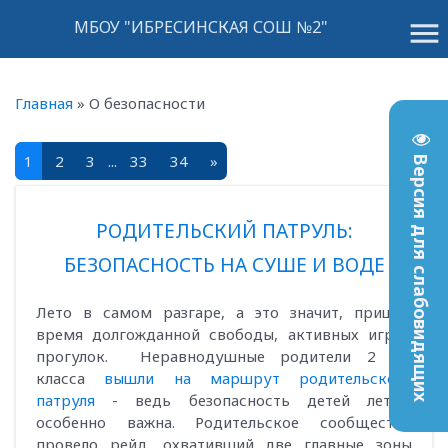
menu
МБОУ "ИБРЕСИНСКАЯ СОШ №2"
Главная
»
О безопасности
1
2
3
...
33
34
»
Версия для слабовидящих
РОДИТЕЛЬСКИЙ ПАТРУЛЬ:
БЕЗОПАСНОСТЬ НА СУШЕ И ВОДЕ
Лето в самом разгаре, а это значит, пришло
время долгожданной свободы, активных игр и
прогулок. Неравнодушные родители 2 "а"
класса
вышли на маршрут родительского
патруля
- ведь безопасность детей летом
особенно важна. Родительское сообщество
провело рейд, охвативший две главные зоны