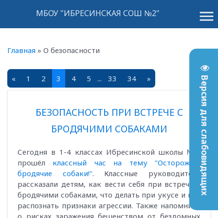
menu
МБОУ "ИБРЕСИНСКАЯ СОШ №2"
Главная
»
О безопасности
«
1
2
3
4
5
...
33
34
»
Версия для слабовидящих
БЕЗОПАСНОСТЬ ПРИ ВСТРЕЧЕ С
БРОДЯЧИМИ СОБАКАМИ
Сегодня в 1-4 классах Ибресинской школы №2
прошёл
классный час на тему "Осторожно,
бродячие собаки!"
. Классные руководители
рассказали детям, как вести себя при встрече с
бродячими собаками, что делать при укусе и как
распознать признаки агрессии. Также напомнили
о рисках заражения бешенством от бездомных