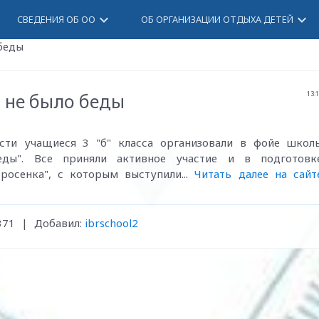
keyboard_arrow_down
keyboard_arrow_down
СВЕДЕНИЯ ОБ ОО
ОБ ОРГАНИЗАЦИИ ОТДЫХА ДЕТЕЙ
беды
 не было беды
13:
сти учащиеся 3 "б" класса организовали в фойе школ
ды". Все приняли активное участие и в подготовк
росенка", с которым выступили...
Читать далее на сайт
371
|
Добавил
:
ibrschool2