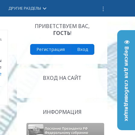
keyboard_arrow_down
ДРУГИЕ РАЗДЕЛЫ
ПРИВЕТСТВУЕМ ВАС
,
ГОСТЬ
!
15
Регистрация
Вход
Версия для слабовидящих
ы
е
е
ВХОД НА САЙТ
ИНФОРМАЦИЯ