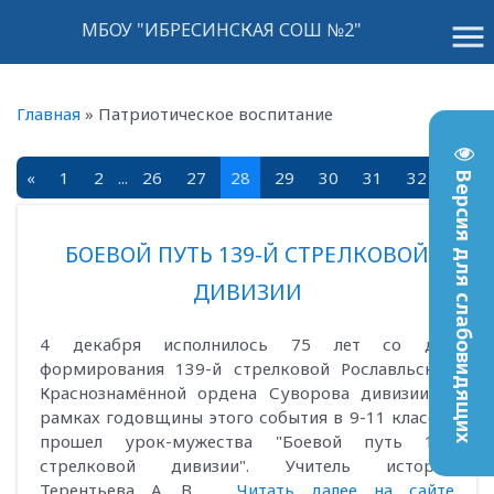
menu
МБОУ "ИБРЕСИНСКАЯ СОШ №2"
Главная
»
Патриотическое воспитание
«
1
2
...
26
27
28
29
30
31
32
»
Версия для слабовидящих
БОЕВОЙ ПУТЬ 139-Й СТРЕЛКОВОЙ
ДИВИЗИИ
4 декабря исполнилось 75 лет со дня
формирования 139-й стрелковой Рославльской
Краснознамённой ордена Суворова дивизии. В
рамках годовщины этого события в 9-11 классах
прошел урок-мужества "Боевой путь 139
стрелковой дивизии". Учитель истории
Терентьева А. В. ...
Читать далее на сайте