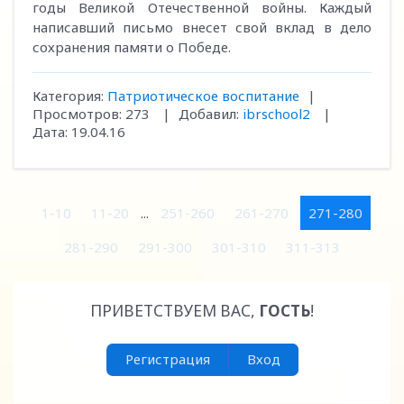
годы Великой Отечественной войны. Каждый
написавший письмо внесет свой вклад в дело
сохранения памяти о Победе.
Категория:
Патриотическое воспитание
|
Просмотров:
273
|
Добавил:
ibrschool2
|
Дата:
19.04.16
1-10
11-20
...
251-260
261-270
271-280
281-290
291-300
301-310
311-313
ПРИВЕТСТВУЕМ ВАС
,
ГОСТЬ
!
Регистрация
Вход