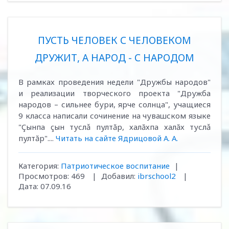
ПУСТЬ ЧЕЛОВЕК С ЧЕЛОВЕКОМ
ДРУЖИТ, А НАРОД - С НАРОДОМ
В рамках проведения недели "Дружбы народов"
и реализации творческого проекта "Дружба
народов – сильнее бури, ярче солнца", учащиеся
9 класса написали сочинение на чувашском языке
"Çынпа çын туслǎ пултăр, халăхпа халăх туслǎ
пултăр"....
Читать на сайте Ядрицовой А. А.
Категория:
Патриотическое воспитание
|
Просмотров:
469
|
Добавил:
ibrschool2
|
Дата:
07.09.16