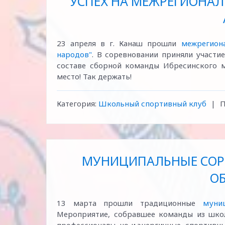
УСПЕХ НА МЕЖРЕГИОНАЛ
23 апреля в г. Канаш прошли
межрегион
народов"
. В соревновании приняли участи
составе сборной команды Ибресинского м
место! Так держать!
Категория:
Школьный спортивный клуб
|
П
МУНИЦИПАЛЬНЫЕ СОР
О
13 марта прошли традиционные
муни
Мероприятие, собравшее команды из школ 