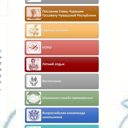
о
ы
В
а
Ш
е
,