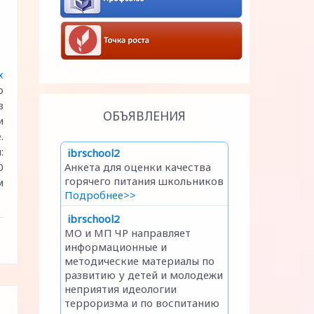
х
о
в
ОБЪЯВЛЕНИЯ
и
.
:
0
м