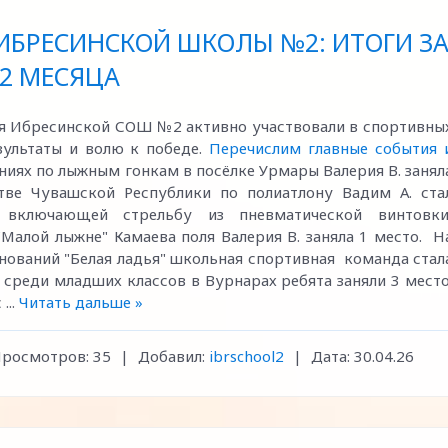
БРЕСИНСКОЙ ШКОЛЫ №2: ИТОГИ З
2 МЕСЯЦА
ся Ибресинской СОШ №2 активно участвовали в спортивны
зультаты и волю к победе.
Перечислим главные события 
ниях по лыжным гонкам в посёлке Урмары Валерия В. занял
тве Чувашской Республики по полиатлону Вадим А. ста
 включающей стрельбу из пневматической винтовки
"Малой лыжне" Камаева поля Валерия В. заняла 1 место. Н
нований "Белая ладья" школьная спортивная команда стал
 среди младших классов в Вурнарах ребята заняли 3 место
с
...
Читать дальше »
росмотров:
35
|
Добавил:
ibrschool2
|
Дата:
30.04.26