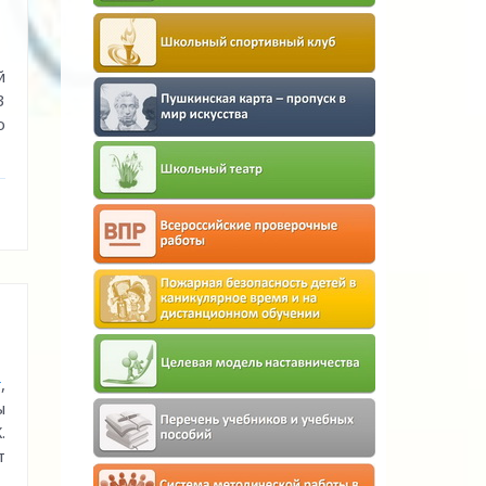
й
3
о
г
,
ы
.
т