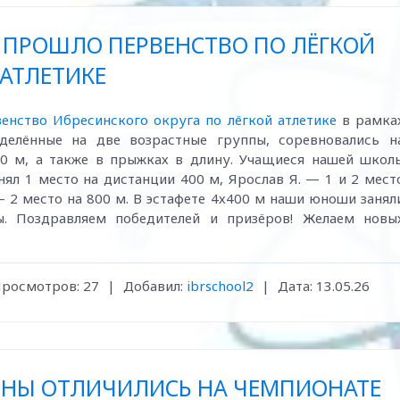
 ПРОШЛО ПЕРВЕНСТВО ПО ЛЁГКОЙ
АТЛЕТИКЕ
енство Ибресинского округа по лёгкой атлетике
в рамка
зделённые на две возрастные группы, соревновались н
000 м, а также в прыжках в длину. Учащиеся нашей школ
нял 1 место на дистанции 400 м, Ярослав Я. — 1 и 2 мест
— 2 место на 800 м. В эстафете 4х400 м наши юноши занял
ы. Поздравляем победителей и призёров! Желаем новы
росмотров:
27
|
Добавил:
ibrschool2
|
Дата:
13.05.26
ЕНЫ ОТЛИЧИЛИСЬ НА ЧЕМПИОНАТЕ