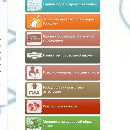
х
а
ы
о
и
х