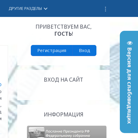
keyboard_arrow_down
ДРУГИЕ РАЗДЕЛЫ
ПРИВЕТСТВУЕМ ВАС
,
ГОСТЬ
!
Регистрация
Вход
Версия для слабовидящих
ВХОД НА САЙТ
О
ю
и
,
д
ИНФОРМАЦИЯ
м