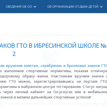
keyboard_arrow_down
keyboard_arrow_down
СВЕДЕНИЯ ОБ ОО
ОБ ОРГАНИЗАЦИИ ОТДЫХА ДЕТЕЙ
АКОВ ГТО В ИБРЕСИНСКОЙ ШКОЛЕ №
2
ия вручения золотых, серебряных и бронзовых знаков ГТ
но выполнили спортивные нормативы, показав отличну
здоровому образу жизни. Участникам вручили значки 
ению ГТО можно, зарегистрировавшись на портале ГТО
ормативы в выбранном центре тестирования. Статус награ
ь через личный кабинет на Госуслугах или в мобильно
 знаков и желаем дальнейших спортивных успехов!