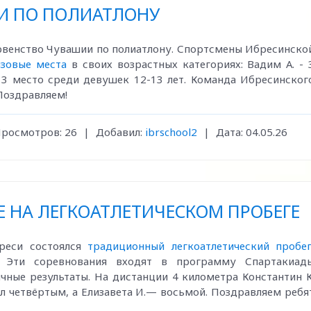
И ПО ПОЛИАТЛОНУ
рвенство Чувашии по полиатлону. Спортсмены Ибресинско
изовые места
в своих возрастных категориях: Вадим А. - 
- 3 место среди девушек 12-13 лет. Команда Ибресинског
 Поздравляем!
росмотров:
26
|
Добавил:
ibrschool2
|
Дата:
04.05.26
 НА ЛЕГКОАТЛЕТИЧЕСКОМ ПРОБЕГЕ
реси состоялся
традиционный легкоатлетический пробе
 Эти соревнования входят в программу Спартакиад
чные результаты. На дистанции 4 километра Константин К
ал четвёртым, а Елизавета И.— восьмой. Поздравляем ребя