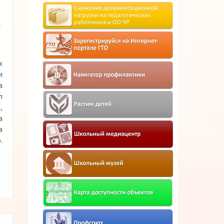
А
х
и
а
л
,
а
а
.