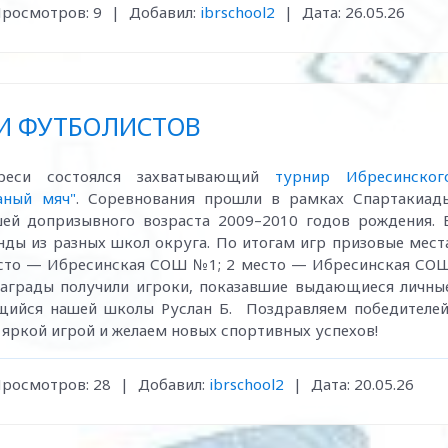
росмотров:
9
|
Добавил:
ibrschool2
|
Дата:
26.05.26
И ФУТБОЛИСТОВ
реси состоялся захватывающий
турнир Ибресинског
аный мяч"
. Соревнования прошли в рамках Спартакиад
й допризывного возраста 2009–2010 годов рождения.️ 
нды из разных школ округа. По итогам игр призовые мест
есто — Ибресинская СОШ №1; 2 место — Ибресинская СО
награды получили игроки, показавшие выдающиеся личны
щийся нашей школы Руслан Б. Поздравляем победителей
 яркой игрой и желаем новых спортивных успехов!
росмотров:
28
|
Добавил:
ibrschool2
|
Дата:
20.05.26