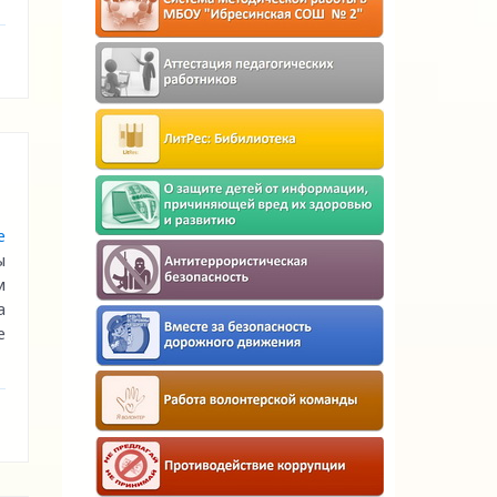
е
ы
м
а
е