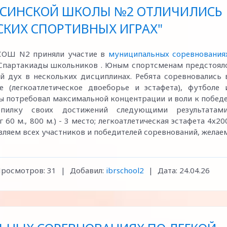
ЕСИНСКОЙ ШКОЛЫ №2 ОТЛИЧИЛИСЬ
СКИХ СПОРТИВНЫХ ИГРАХ"
 СОШ N2 приняли участие в
муниципальных соревнования
Спартакиады школьников . Юным спортсменам предстоял
й дух в нескольких дисциплинах. Ребята соревновались 
е (легкоатлетическое двоеборье и эстафета), футболе 
ы потребовал максимальной концентрации и воли к победе
илку своих достижений следующими результатами
60 м., 800 м.) - 3 место; легкоатлетическая ️эстафета 4х20
авляем всех участников и победителей соревнований, желае
росмотров:
31
|
Добавил:
ibrschool2
|
Дата:
24.04.26