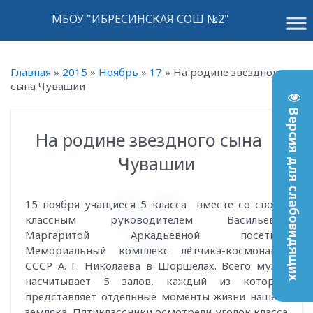
menu
МБОУ "ИБРЕСИНСКАЯ СОШ №2"
Главная
»
2015
»
Ноябрь
»
17
»
На родине звездного
сына Чувашии
Версия для слабовидящих
На родине звездного сына
11:56
Чувашии
15 ноября учащиеся 5 класса вместе со своим
классным руководителем Васильевой
Маргаритой Аркадьевной посетили
Мемориальный комплекс лётчика-космонавта
СССР А. Г. Николаева в Шоршелах. Всего музей
насчитывает 5 залов, каждый из которых
представляет отдельные моменты жизни нашего
земляка. Пятиклассники осмотрели уголок класса