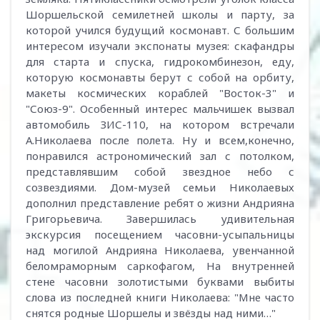
Шоршельской семилетней школы и парту, за
которой учился будущий космонавт. С большим
интересом изучали экспонаты музея: скафандры
для старта и спуска, гидрокомбинезон, еду,
которую космонавты берут с собой на орбиту,
макеты космических кораблей "Восток-3" и
"Союз-9". Особенный интерес мальчишек вызвал
автомобиль ЗИС-110, на котором встречали
А.Николаева после полета. Ну и всем,конечно,
понравился астрономический зал с потолком,
представлявшим собой звездное небо с
созвездиями. Дом-музей семьи Николаевых
дополнил представление ребят о жизни Андрияна
Григорьевича. Завершилась удивительная
экскурсия посещением часовни-усыпальницы
над могилой Андрияна Николаева, увенчанной
беломраморным саркофагом, На внутренней
стене часовни золотистыми буквами выбиты
слова из последней книги Николаева: "Мне часто
снятся родные Шоршелы и звёзды над ними…"