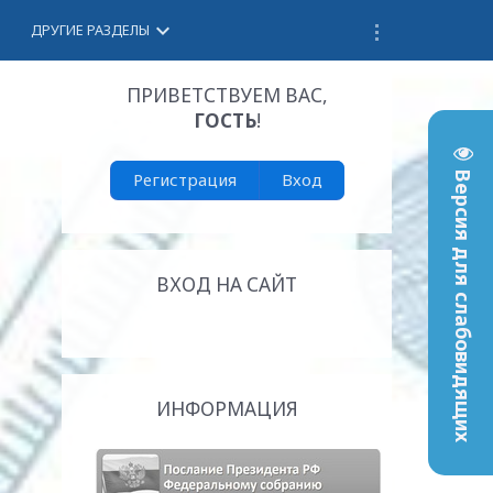
keyboard_arrow_down
ДРУГИЕ РАЗДЕЛЫ
ПРИВЕТСТВУЕМ ВАС
,
ГОСТЬ
!
Регистрация
Вход
Версия для слабовидящих
ВХОД НА САЙТ
ИНФОРМАЦИЯ