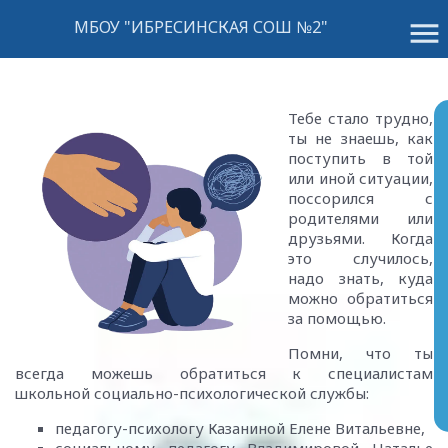
menu
МБОУ "ИБРЕСИНСКАЯ СОШ №2"
Тебе стало трудно,
ты не знаешь, как
поступить в той
или иной ситуации,
поссорился с
родителями или
друзьями. Когда
это случилось,
надо знать, куда
можно обратиться
за помощью.
Помни, что ты
всегда можешь обратиться к специалистам
школьной социально-психологической службы:
педагогу-психологу Казаниной Елене Витальевне,
социальному педагогу Владимировой Наталье