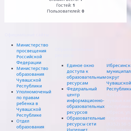
Гостей:
1
Пользователей:
0
Официальные сайты
Министерство
Образовательные
просвещения
ресурсы
Российской
Учредител
Федерации
Единое окно
Ибресинск
Министерство
доступа к
муниципал
образования
образовательным
округ
Чувашской
ресурсам
Чувашской
Республики
Федеральный
Республик
Уполномоченый
центр
429700,
по правам
информационно-
Чувашская
ребенка в
образовательных
Республика,
Чувашской
ресурсов
Ибреси, ул.
Республике
Образовательные
Маресьева,
Отдел
ресурсы сети
(8352) 56-
образования
Интернет
Уполномоч