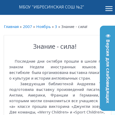
menu
МБОУ "ИБРЕСИНСКАЯ СОШ №2"
Главная
»
2007
»
Ноябрь
»
3
»
Знание - сила!
Версия для слабовидящих
Знание - сила!
12:31
Последние дни октября прошли в школе под
знаком Недели иностранных языков. В
вестибюле была организована выставка плакатов
о культуре и истории англоязычных стран.
Заведующая библиотекой Андреева Т.О.
подготовила выставку произведений писателей
Англии, Америки, Франции и Германии, с
которыми могли ознакомиться все учащиеся. В 5
«а» классе прошла викторина «Джунгли зовут».
Две команды, «Merry Children» и «Sport Children»,