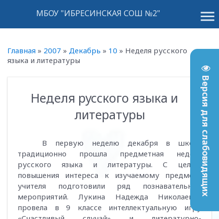
menu
МБОУ "ИБРЕСИНСКАЯ СОШ №2"
Главная
»
2007
»
Декабрь
»
10
»
Неделя русского
языка и литературы
Версия для слабовидящих
Неделя русского языка и
00:18
литературы
В первую неделю декабря в школе
традиционно прошла предметная неделя
русского языка и литературы. С целью
повышения интереса к изучаемому предмету
учителя подготовили ряд познавательных
мероприятий. Лукина Надежда Николаевна
провела в 9 классе интеллектуальную игру
«Счастливый случай» и литературно-