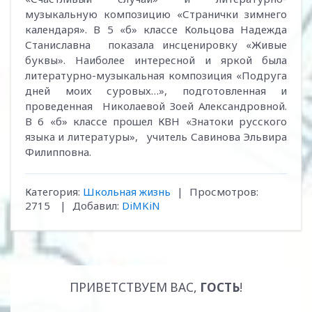
музыкальную композицию «Странички зимнего
календаря». В 5 «б» классе Кольцова Надежда
Станиславна показала инсценировку «Живые
буквы». Наиболее интересной и яркой была
литературно-музыкальная композиция «Подруга
дней моих суровых…», подготовленная и
проведенная Николаевой Зоей Александровной.
В 6 «б» классе прошел КВН «Знатоки русского
языка и литературы», учитель Савинова Эльвира
Филипповна.
Категория
:
Школьная жизнь
|
Просмотров
:
2715
|
Добавил
:
DiMKiN
ПРИВЕТСТВУЕМ ВАС
,
ГОСТЬ
!