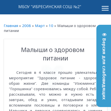
menu
МБОУ "ИБРЕСИНСКАЯ СОШ №2"
Главная
»
2008
»
Март
»
10
»
Малыши о здоровом
питании
Версия для слабовидящих
Малыши о здоровом
14:56
питании
Сегодня в 4 классе прошло увлекательное
мероприятие "Здоровое питание - здоровый
образ жизни". Две команды "Изюминка" и
"Горошинка" соревновались между собой. Ребята
рассказывали, что можно и нужно есть на
завтрак, обед и ужин, отгадывали загадки,
вспоминали пословицы и поговорки о хлебе.
Мальчики и девочки соревновались в умении