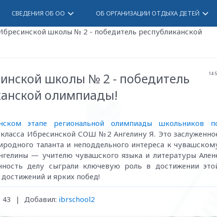
keyboard_arrow_down
keyboard_arrow_down
СВЕДЕНИЯ ОБ ОО
ОБ ОРГАНИЗАЦИИ ОТДЫХА ДЕТЕЙ
Ибресинской школы № 2 - победитель республиканской
инской школы № 2 - победитель
14:
канской олимпиады!
ском этапе региональной олимпиады школьников п
класса Ибресинской СОШ №2 Ангелину Я. Это заслуженно
риродного таланта и неподдельного интереса к чувашском
Ангелины — учителю чувашского языка и литературы Ален
нность делу сыграли ключевую роль в достижении это
 достижений и ярких побед!
:
43
|
Добавил
:
ibrschool2