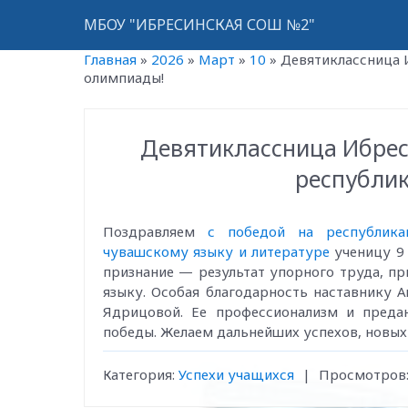
МБОУ "ИБРЕСИНСКАЯ СОШ №2"
Главная
»
2026
»
Март
»
10
»
Девятиклассница 
олимпиады!
Девятиклассница Ибрес
республи
Поздравляем
с победой на республикан
чувашскому языку и литературе
ученицу 9 
признание — результат упорного труда, п
языку. Особая благодарность наставнику 
Ядрицовой. Ее профессионализм и преда
победы. Желаем дальнейших успехов, новых
Категория
:
Успехи учащихся
|
Просмотров