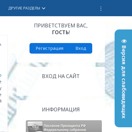
keyboard_arrow_down
ДРУГИЕ РАЗДЕЛЫ
ПРИВЕТСТВУЕМ ВАС
,
ГОСТЬ
!
56
Регистрация
Вход
Версия для слабовидящих
о
ВХОД НА САЙТ
е
у
е
й
ИНФОРМАЦИЯ