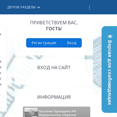
keyboard_arrow_down
ДРУГИЕ РАЗДЕЛЫ
ПРИВЕТСТВУЕМ ВАС
,
ГОСТЬ
!
18
Регистрация
Вход
Версия для слабовидящих
и
и
ВХОД НА САЙТ
о
т
и
ИНФОРМАЦИЯ