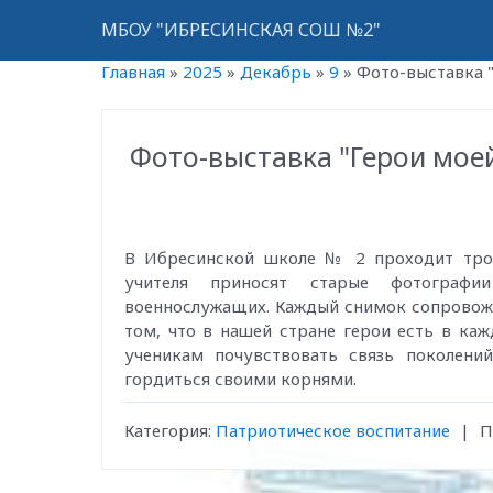
МБОУ "ИБРЕСИНСКАЯ СОШ №2"
Главная
»
2025
»
Декабрь
»
9
»
Фото-выставка 
Фото-выставка "Герои мое
В Ибресинской школе № 2 проходит тро
учителя приносят старые фотографии
военнослужащих. Каждый снимок сопровожд
том, что в нашей стране герои есть в ка
ученикам почувствовать связь поколени
гордиться своими корнями.
Категория
:
Патриотическое воспитание
|
П