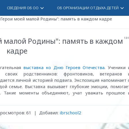
keyboard_arrow_down
keyboard_arrow_down
СВЕДЕНИЯ ОБ ОО
ОБ ОРГАНИЗАЦИИ ОТДЫХА ДЕТЕЙ
"Герои моей малой Родины": память в каждом кадре
й малой Родины": память в каждом
13:
кадре
гательная
выставка ко Дню Героев Отечества
. Ученики 
 своих родственников: фронтовиков, ветеранов 
ается личной историей подвига. Экспозиция напоминает 
ждой семье. Выставка вызывает глубокие эмоции, помогае
й. Такие моменты объединяют, учат уважать прошлое 
росмотров
:
61
|
Добавил
:
ibrschool2