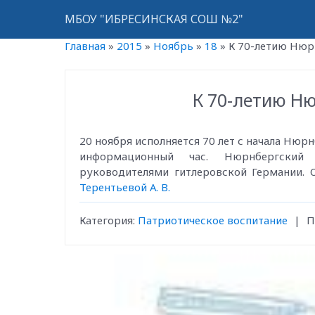
МБОУ "ИБРЕСИНСКАЯ СОШ №2"
Главная
»
2015
»
Ноябрь
»
18
»
К 70-летию Нюр
К 70-летию Н
20 ноября исполняется 70 лет с начала Нюрн
информационный час. Нюрнбергски
руководителями гитлеровской Германии. О
Терентьевой А. В.
Категория
:
Патриотическое воспитание
|
П