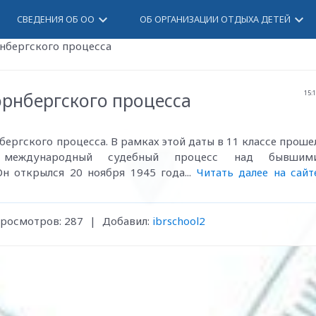
keyboard_arrow_down
keyboard_arrow_down
СВЕДЕНИЯ ОБ ОО
ОБ ОРГАНИЗАЦИИ ОТДЫХА ДЕТЕЙ
нбергского процесса
юрнбергского процесса
15:
бергского процесса. В рамках этой даты в 11 классе проше
й международный судебный процесс над бывшим
н открылся 20 ноября 1945 года...
Читать далее на сайт
росмотров
:
287
|
Добавил
:
ibrschool2