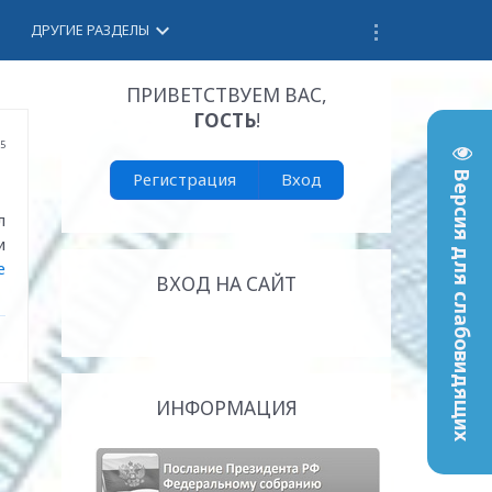
keyboard_arrow_down
ДРУГИЕ РАЗДЕЛЫ
ПРИВЕТСТВУЕМ ВАС
,
ГОСТЬ
!
15
Регистрация
Вход
Версия для слабовидящих
л
и
е
ВХОД НА САЙТ
ИНФОРМАЦИЯ