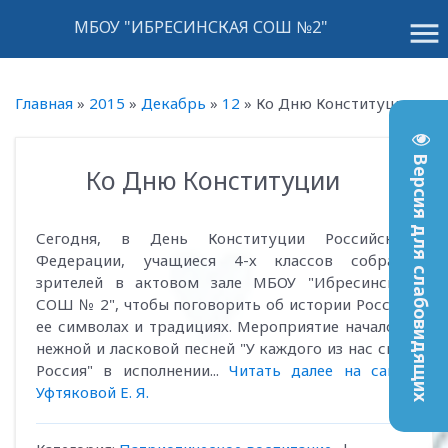
menu
МБОУ "ИБРЕСИНСКАЯ СОШ №2"
Главная
»
2015
»
Декабрь
»
12
»
Ко Дню Конституции
Версия для слабовидящих
Ко Дню Конституции
15:44
Сегодня, в День Конституции Российской
Федерации, учащиеся 4-х классов собрали
зрителей в актовом зале МБОУ "Ибресинская
СОШ № 2", чтобы поговорить об истории России,
ее символах и традициях. Мероприятие началось
нежной и ласковой песней "У каждого из нас своя
Россия" в исполнении...
Читать далее на сайте
Уфтяковой Е. Я.