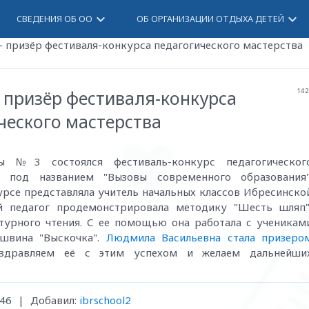
keyboard_arrow_down
keyboard_arrow_down
СВЕДЕНИЯ ОБ ОО
ОБ ОРГАНИЗАЦИИ ОТДЫХА ДЕТЕЙ
- призёр фестиваля-конкурса педагогического мастерства
 призёр фестиваля-конкурса
14:
ческого мастерства
 №3 состоялся фестиваль-конкурс педагогическог
в под названием "Вызовы современного образования"
рсе представляла учитель начальных классов Ибресинско
педагог продемонстрировала методику "Шесть шляп"
турного чтения. С ее помощью она работала с ученикам
ишвина "Выскочка".
Людмила Васильевна стала призеро
здравляем её с этим успехом и желаем дальнейши
46
|
Добавил
:
ibrschool2