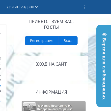
keyboard_arrow_down
ДРУГИЕ РАЗДЕЛЫ
ПРИВЕТСТВУЕМ ВАС
,
ГОСТЬ
!
20
Регистрация
Вход
Версия для слабовидящих
о
.
ВХОД НА САЙТ
й
,
и
м
х
ИНФОРМАЦИЯ