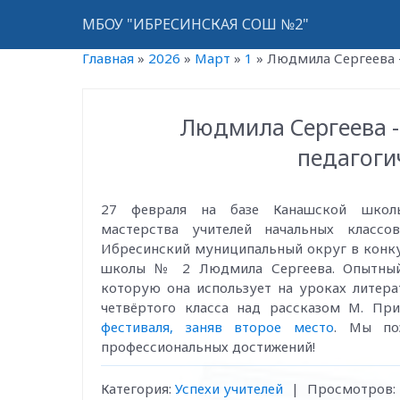
МБОУ "ИБРЕСИНСКАЯ СОШ №2"
Главная
»
2026
»
Март
»
1
»
Людмила Сергеева 
Людмила Сергеева -
педагоги
27 февраля на базе Канашской школы
мастерства учителей начальных классо
Ибресинский муниципальный округ в конку
школы № 2 Людмила Сергеева. Опытный 
которую она использует на уроках литера
четвёртого класса над рассказом М. Пр
фестиваля, заняв второе место
. Мы по
профессиональных достижений!
Категория
:
Успехи учителей
|
Просмотров
: