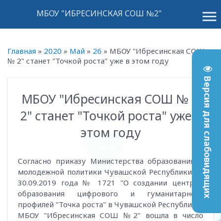
menu
МБОУ "ИБРЕСИНСКАЯ СОШ №2"
Главная
»
2020
»
Май
»
26
»
МБОУ "Ибресинская СОШ
№ 2" станет "Точкой роста" уже в этом году
Версия для слабовидящих
МБОУ "Ибресинская СОШ №
10:36
2" станет "Точкой роста" уже в
этом году
Согласно приказу Министерства образования и
молодежной политики Чувашской Республики от
30.09.2019 года № 1721 "О создании центров
образования цифрового и гуманитарного
профилей "Точка роста" в Чувашской Республике"
МБОУ "Ибресинская СОШ №2" вошла в число