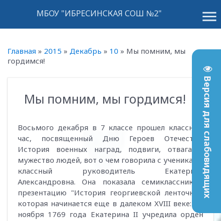
menu
МБОУ "ИБРЕСИНСКАЯ СОШ №2"
Главная
»
2015
»
Декабрь
»
10
»
Мы помним, мы
гордимся!
Версия для слабовидящих
Мы помним, мы гордимся!
13:16
Восьмого декабря в 7 классе прошел классный
час, посвященный Дню Героев Отечества.
История военных наград, подвиги, отвага и
мужество людей, вот о чем говорила с учениками
классный руководитель Екатерина
Александровна. Она показала семиклассникам
презентацию "История георгиевской ленточки",
которая начинается еще в далеком XVIII веке: 26
ноября 1769 года Екатерина II учредила орден