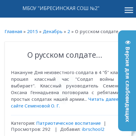
menu
МБОУ "ИБРЕСИНСКАЯ СОШ №2"
Главная
»
2015
»
Декабрь
»
2
»
О русском солдате...
Версия для слабовидящих
О русском солдате...
13:18
Накануне Дня неизвестного солдата в 4 "б" классе
прошел классный час "Солдат войны не
выбирает". Классный руководитель Семенова
Оксана Геннадьевна поговорила с ребятами о
простых солдатах нашей армии...
Читать далее на
сайте Семеновой О. Г.
Категория
:
Патриотическое воспитание
|
Просмотров
:
292
|
Добавил
:
ibrschool2