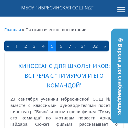
menu
МБОУ "ИБРЕСИНСКАЯ СОШ №2"
Главная
»
Патриотическое воспитание
«
1
2
3
4
5
6
7
...
31
32
»
Версия для слабовидящих
КИНОСЕАНС ДЛЯ ШКОЛЬНИКОВ:
ВСТРЕЧА С "ТИМУРОМ И ЕГО
КОМАНДОЙ'
23 сентября ученики Ибресинской СОШ № 2
вместе с классными руководителями посетили
кинотеатр "Вояж" и посмотрели фильм "Тимур и
его команда" по мотивам повести Аркадия
Гайдара. Сюжет фильма рассказывает о