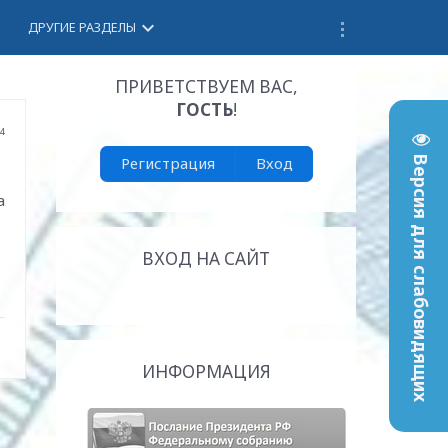
keyboard_arrow_down
ДРУГИЕ РАЗДЕЛЫ
ПРИВЕТСТВУЕМ ВАС
,
ГОСТЬ
!
54
Регистрация
Вход
Версия для слабовидящих
а
ВХОД НА САЙТ
ИНФОРМАЦИЯ