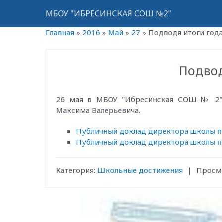
МБОУ "ИБРЕСИНСКАЯ СОШ №2"
Главная
»
2016
»
Май
»
27
»
Подводя итоги года.
Подвод
26 мая в МБОУ "Ибресинская СОШ № 2" 
Максима Валерьевича.
Публичный доклад директора школы по
Публичный доклад директора школы по
Категория
:
Школьные достижения
|
Просм