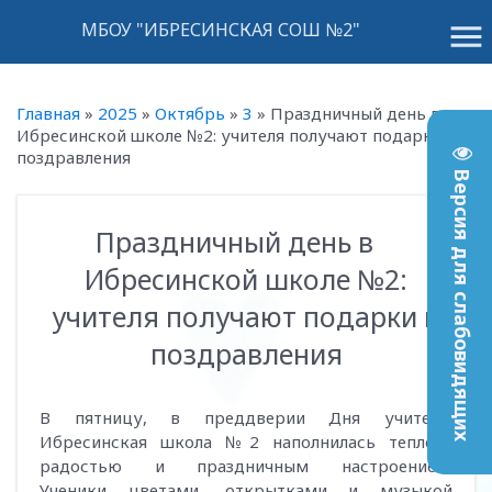
menu
МБОУ "ИБРЕСИНСКАЯ СОШ №2"
Главная
»
2025
»
Октябрь
»
3
»
Праздничный день в
Ибресинской школе №2: учителя получают подарки и
поздравления
Версия для слабовидящих
Праздничный день в
16:42
Ибресинской школе №2:
учителя получают подарки и
поздравления
В пятницу, в преддверии Дня учителя,
Ибресинская школа №2 наполнилась теплом,
радостью и праздничным настроением.
Ученики цветами, открытками и музыкой