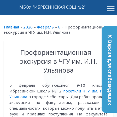
menu
МБОУ "ИБРЕСИНСКАЯ СОШ №2"
Главная
»
2026
»
Февраль
»
6
»
Профориентационная
экскурсия в ЧГУ им. И.Н. Ульянова
Версия для слабовидящих
Профориентационная
13:46
экскурсия в ЧГУ им. И.Н.
Ульянова
5 февраля обучающиеся 9-10 классов
Ибресинской школы № 2
посетили ЧГУ им. И.Н.
Ульянова
в городе Чебоксары. Для ребят провели
экскурсии по факультетам, рассказали о
специальностях, которые можно получить в этом
вузе и правилах поступления. На факультете