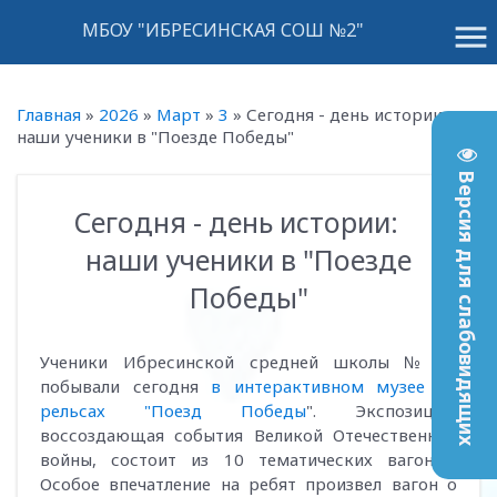
menu
МБОУ "ИБРЕСИНСКАЯ СОШ №2"
Главная
»
2026
»
Март
»
3
»
Сегодня - день истории:
наши ученики в "Поезде Победы"
Версия для слабовидящих
Сегодня - день истории:
14:38
наши ученики в "Поезде
Победы"
Ученики Ибресинской средней школы № 2
побывали сегодня
в интерактивном музее на
рельсах "Поезд Победы
". Экспозиция,
воссоздающая события Великой Отечественной
войны, состоит из 10 тематических вагонов.
Особое впечатление на ребят произвел вагон о