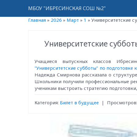
МБОУ "ИБРЕСИНСКАЯ СОШ №2"
Главная
»
2026
»
Март
»
1
»
Университетские су
Университетские суббот
Учащиеся выпускных классов Ибре
"Университетские субботы" по подготовке к
Надежда Смирнова рассказала о структуре
Школьники получили профессиональные рек
ученикам выстроить стратегию подготовки,
Категория
:
Билет в будущее
|
Просмотров