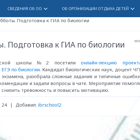
keyboard_arrow_down
keyboard_arrow_down
СВЕДЕНИЯ ОБ ОО
ОБ ОРГАНИЗАЦИИ ОТДЫХА ДЕТЕЙ
бботы. Подготовка к ГИА по биологии
ы. Подготовка к ГИА по биологии
09:
синской школы №2 посетили
онлайн-лекцию проект
 ЕГЭ по биологии
. Кандидат биологических наук, доцент ЧГ
 экзамена, разобрала сложные задания и типичные ошибки
омендации и задали вопросы в чате. Мероприятие помогл
 снизить тревожность и повысить мотивацию.
:
24
|
Добавил
:
ibrschool2