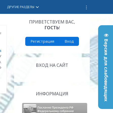
keyboard_arrow_down
ДРУГИЕ РАЗДЕЛЫ
ПРИВЕТСТВУЕМ ВАС
,
ГОСТЬ
!
02
Регистрация
Вход
Версия для слабовидящих
а
У
.
ВХОД НА САЙТ
о
ИНФОРМАЦИЯ