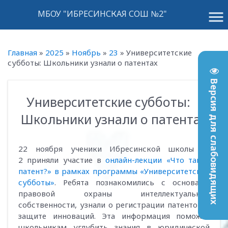
menu
МБОУ "ИБРЕСИНСКАЯ СОШ №2"
Главная
»
2025
»
Ноябрь
»
23
»
Университетские
субботы: Школьники узнали о патентах
Версия для слабовидящих
Университетские субботы:
14:18
Школьники узнали о патентах
22 ноября ученики Ибресинской школы №
2 приняли участие в
онлайн-лекции «Что такое
патент?» в рамках программы «Университетские
субботы»
. Ребята познакомились с основами
правовой охраны интеллектуальной
собственности, узнали о регистрации патентов и
защите инноваций. Эта информация поможет
школьникам углубить знания в юридической