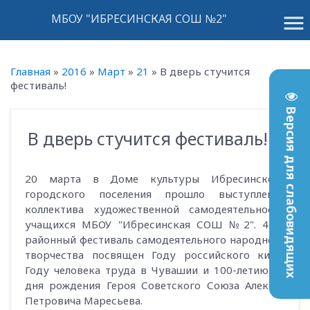
menu
МБОУ "ИБРЕСИНСКАЯ СОШ №2"
Главная
»
2016
»
Март
»
21
»
В дверь стучится
фестиваль!
Версия для слабовидящих
В дверь стучится фестиваль!
14:10
20 марта в Доме культуры Ибресинского
городского поселения прошло выступление
коллектива художественной самодеятельности
учащихся МБОУ "Ибресинская СОШ №2". 47-й
районный фестиваль самодеятельного народного
творчества посвящен Году российского кино,
Году человека труда в Чувашии и 100-летию со
дня рождения Героя Советского Союза Алексея
Петровича Маресьева.