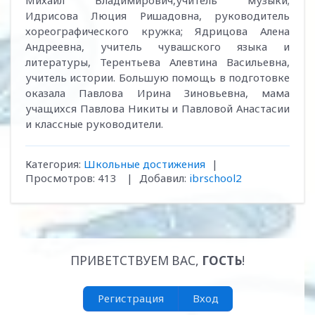
Михаил Владимирович,учитель музыки;
Идрисова Люция Ришадовна, руководитель
хореографического кружка; Ядрицова Алена
Андреевна, учитель чувашского языка и
литературы, Терентьева Алевтина Васильевна,
учитель истории. Большую помощь в подготовке
оказала Павлова Ирина Зиновьевна, мама
учащихся Павлова Никиты и Павловой Анастасии
и классные руководители.
Категория
:
Школьные достижения
|
Просмотров
:
413
|
Добавил
:
ibrschool2
ПРИВЕТСТВУЕМ ВАС
,
ГОСТЬ
!
Регистрация
Вход