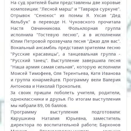
На суд зрителей были представлены две хоровые
композиции: "Лесной марш" и "Таврара суркуне".
Отрывок "Сенокос" из поэмы Я. Ухсая "Дед
Кельбук" в переводе Н. Чуковского прочитала
Настя Овчинникова. Фольклорная группа
исполнила "Гостевую песню", а в исполнении
Юлии Петровой прозвучала песня "Джаз для вас".
Вокальный ансамбль представил зрителям песню
"Русские красавицы", а танцевальная группа -
"Русский танец". Выступление завершила песня
"Наша армия самая сильная", которую исполнили
Моисей Тимофеев, Оля Терентьева, Катя Иванова
и группа юнармейцев. Программу вели Валерия
Антонова и Николай Прокопьев.
За своих пришли поболеть учителя, родители,
одноклассники и друзья. По итогам выступления
мы набрали 89, 06 баллов.
Программу выступления подготовили:
Карушкина Наталия Юрьевна, заместитель
директора по воспитательной работе; Бархонов