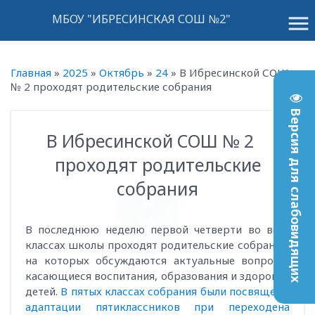
menu
МБОУ "ИБРЕСИНСКАЯ СОШ №2"
Главная
»
2025
»
Октябрь
»
24
»
В Ибресинской СОШ
№ 2 проходят родительские собрания
Версия для слабовидящих
В Ибресинской СОШ № 2
14:09
проходят родительские
собрания
В последнюю неделю первой четверти во всех
классах школы проходят родительские собрания,
на которых обсуждаются актуальные вопросы,
касающиеся воспитания, образования и здоровья
детей.
В пятых классах собрания были посвящены
адаптации пятиклассников при переходена