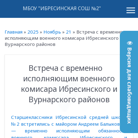
menu
МБОУ "ИБРЕСИНСКАЯ СОШ №2"
Главная
»
2025
»
Ноябрь
»
21
»
Встреча с временно
исполняющим военного комисара Ибресинского и
Вурнарского районов
Версия для слабовидящих
Встреча с временно
14:32
исполняющим военного
комисара Ибресинского и
Вурнарского районов
Старшеклассники Ибресинской средней школы
№ 2 встретились с майором Андреем Балыковым
— временно исполняющим обязанности
военного комиссара Ибресинского и