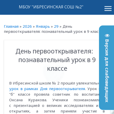
menu
МБОУ "ИБРЕСИНСКАЯ СОШ №2"
Главная
»
2026
»
Январь
»
29
»
День
первооткрывателя: познавательный урок в 9 классе
Версия для слабовидящих
День первооткрывателя:
13:21
познавательный урок в 9
классе
В Ибресинской школе № 2 прошёл увлекательный
урок в рамках Дня первооткрывателя
. Урок в 9
"б" классе провела советник по воспитанию
Оксана Куракова. Ученики познеакомились
с презентацией о великих исследователях и их
открытиях, а затем приняли участие в