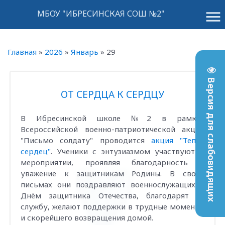
menu
МБОУ "ИБРЕСИНСКАЯ СОШ №2"
Главная
»
2026
»
Январь
»
29
Версия для слабовидящих
ОТ СЕРДЦА К СЕРДЦУ
В Ибресинской школе №2 в рамках
Всероссийской военно-патриотической акции
"Письмо солдату" проводится
акция "Тепло
сердец"
. Ученики с энтузиазмом участвуют в
мероприятии, проявляя благодарность и
уважение к защитникам Родины. В своих
письмах они поздравляют военнослужащих с
Днём защитника Отечества, благодарят за
службу, желают поддержки в трудные моменты
и скорейшего возвращения домой.