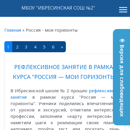
menu
МБОУ "ИБРЕСИНСКАЯ СОШ №2"
Главная
»
Россия - мои горизонты
1
2
3
4
5
6
»
Версия для слабовидящих
РЕФЛЕКСИВНОЕ ЗАНЯТИЕ В РАМКАХ
КУРСА "РОССИЯ — МОИ ГОРИЗОНТЫ"
В Ибресинской школе № 2 прошло
рефлексивное
занятие
в рамках курса "Россия — мои
горизонты". Ученики поделились впечатлениями
от уроков и экскурсий, отметили интересные
профессии, заполнили «карту интересов» и
наметили шаги к реализации своих планов,
например, пройти тест или посетить день