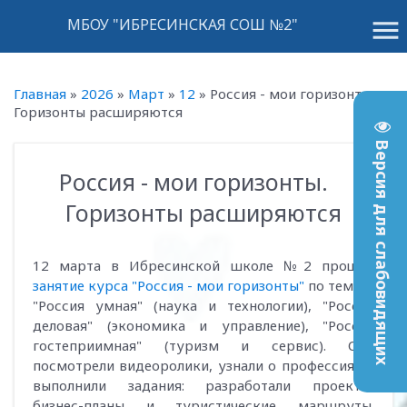
menu
МБОУ "ИБРЕСИНСКАЯ СОШ №2"
Главная
»
2026
»
Март
»
12
»
Россия - мои горизонты.
Горизонты расширяются
Версия для слабовидящих
Россия - мои горизонты.
20:06
Горизонты расширяются
12 марта в Ибресинской школе №2 прошло
занятие курса "Россия - мои горизонты"
по темам:
"Россия умная" (наука и технологии), "Россия
деловая" (экономика и управление), "Россия
гостеприимная" (туризм и сервис). Они
посмотрели видеоролики, узнали о профессиях и
выполнили задания: разработали проекты,
бизнес-планы и туристические маршруты.