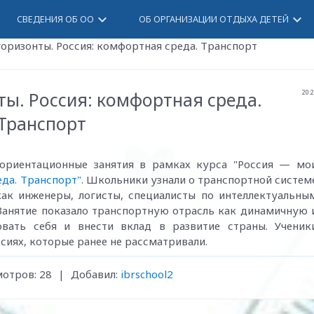
keyboard_arrow_down
keyboard_arrow_down
СВЕДЕНИЯ ОБ ОО
ОБ ОРГАНИЗАЦИИ ОТДЫХА ДЕТЕЙ
оризонты. Россия: комфортная среда. Транспорт
ты. Россия: комфортная среда.
20:
Транспорт
риентационные занятия в рамках курса "Россия — мо
еда. Транспорт"
. Школьники узнали о транспортной систем
 как инженеры, логисты, специалисты по интеллектуальны
Занятие показало транспортную отрасль как динамичную 
овать себя и внести вклад в развитие страны. Ученик
ссиях, которые ранее не рассматривали.
мотров
:
28
|
Добавил
:
ibrschool2