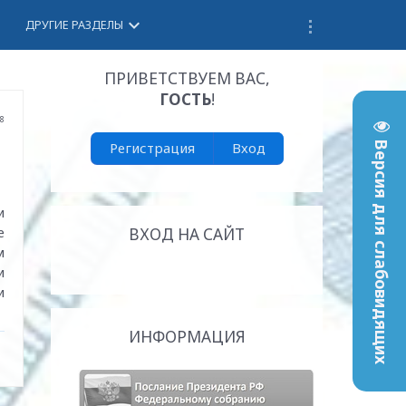
keyboard_arrow_down
ДРУГИЕ РАЗДЕЛЫ
ПРИВЕТСТВУЕМ ВАС
,
ГОСТЬ
!
28
Регистрация
Вход
Версия для слабовидящих
и
е
ВХОД НА САЙТ
м
и
и
ИНФОРМАЦИЯ