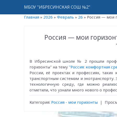
МБОУ "ИБРЕСИНСКАЯ СОШ №2"
Главная
»
2026
»
Февраль
»
26
»
Россия — мои г
Россия — мои горизон
В Ибресинской школе № 2 прошли профо
горизонты" на тему
"Россия: комфортная ср
России, её проектах и профессиях, таких
транспортным системам и экотранспорту. 
технологичную среду, где можно реализ
отметили, что узнали много нового о профе
Категория
:
Россия - мои горизонты
|
Прос