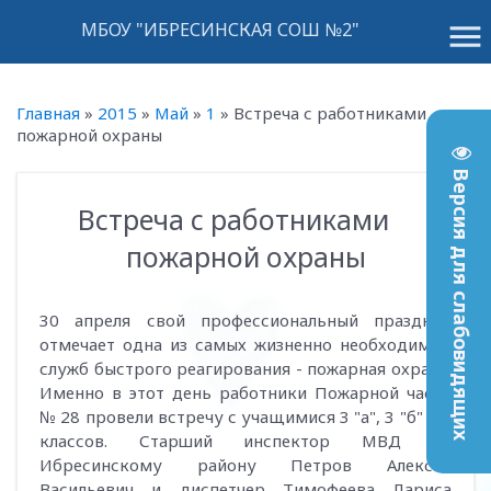
menu
МБОУ "ИБРЕСИНСКАЯ СОШ №2"
Главная
»
2015
»
Май
»
1
»
Встреча с работниками
пожарной охраны
Версия для слабовидящих
Встреча с работниками
11:16
пожарной охраны
30 апреля свой профессиональный праздник
отмечает одна из самых жизненно необходимых
служб быстрого реагирования - пожарная охрана.
Именно в этот день работники Пожарной часть
№ 28 провели встречу с учащимися 3 "а", 3 "б" и 4
классов. Старший инспектор МВД по
Ибресинскому району Петров Алексей
Васильевич и диспетчер Тимофеева Лариса