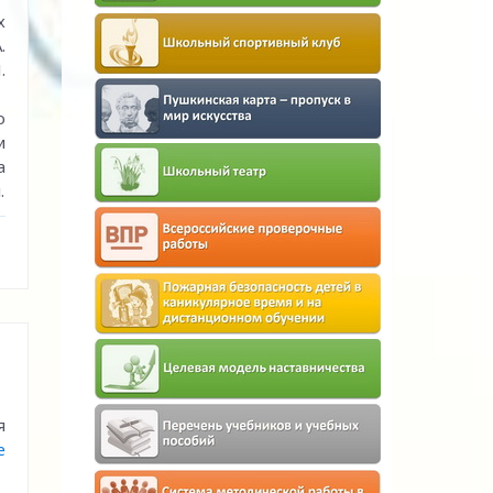
х
.
.
о
и
а
.
я
е