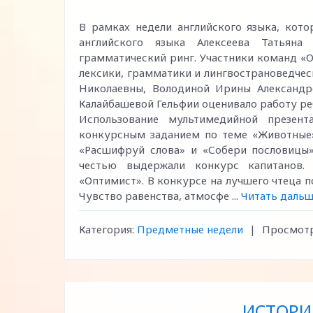
В рамках недели английского языка, кото
английского языка Алексеева Татьян
грамматический ринг. Участники команд «
лексики, грамматики и лингвострановедче
Николаевны, Володиной Ирины Александр
Калайбашевой Гельфии оценивало работу ре
Использование мультимедийной презен
конкурсным заданием по теме «Животные»
«Расшифруй слова» и «Собери пословицы»
честью выдержали конкурс капитанов.
«Оптимист». В конкурсе на лучшего чтеца 
Чувство равенства, атмосфе
...
Читать дальш
Категория:
Предметные недели
|
Просмотр
ИСТОРИ