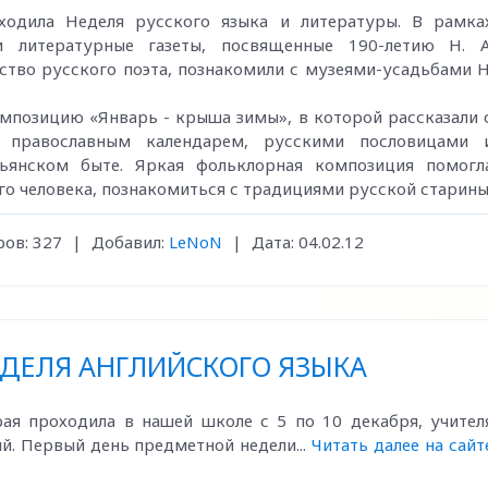
ходила Неделя русского языка и литературы. В рамка
 литературные газеты, посвященные 190-летию Н. А
ество русского поэта, познакомили с музеями-усадьбами Н
омпозицию «Январь - крыша зимы», в которой рассказали 
 православным календарем, русскими пословицами 
тьянском быте. Яркая фольклорная композиция помогл
о человека, познакомиться с традициями русской старины
ов:
327
|
Добавил:
LeNoN
|
Дата:
04.02.12
ДЕЛЯ АНГЛИЙСКОГО ЯЗЫКА
рая проходила в нашей школе с 5 по 10 декабря, учител
й. Первый день предметной недели...
Читать далее на сайт