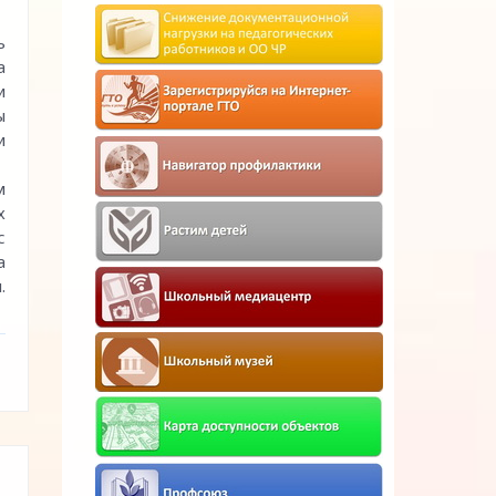
ь
а
и
ы
и
м
х
с
а
.