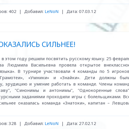
ов:
402
|
Добавил:
LeNoN
|
Дата:
07.03.12
 ОКАЗАЛИСЬ СИЛЬНЕЕ!
 в этом году решили посвятить русскому языку. 25 феврал
ева Людмила Васильевна провела открытое внеклассно
языка». В турнире участвовали 4 команды по 5 игроков
«Грамотеи», «Умники» и «Знайки». Дети должны был
у, эрудицию и умение работать в команде. Члены коман
аву", "Синонимы и антонимы", "Однокоренные слова"
курсными заданиями проходили игры с болельщиками. Вс
сильнее оказалась команда «Знатоки», капитан – Левцов
ов:
328
|
Добавил:
LeNoN
|
Дата:
27.02.12