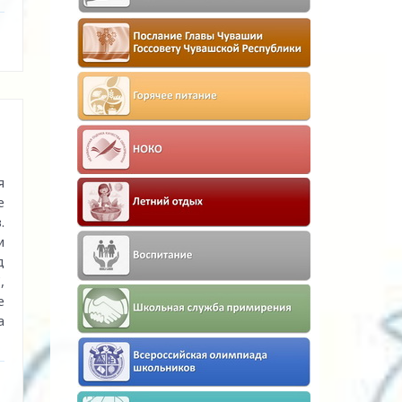
я
е
.
и
д
,
е
а