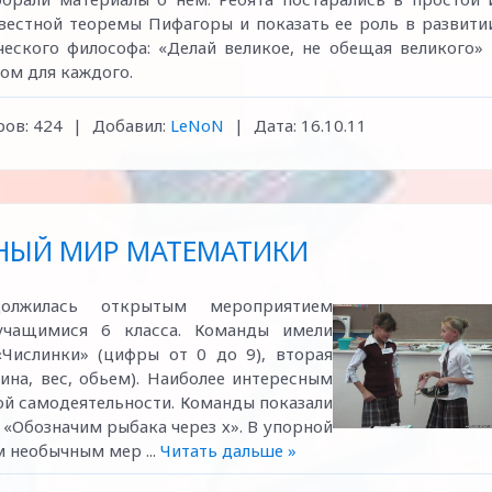
естной теоремы Пифагоры и показать ее роль в развити
ческого философа: «Делай великое, не обещая великого» 
ом для каждого.
ов:
424
|
Добавил:
LeNoN
|
Дата:
16.10.11
НЫЙ МИР МАТЕМАТИКИ
олжилась открытым мероприятием
учащимися 6 класса. Команды имели
«Числинки» (цифры от 0 до 9), вторая
ина, вес, обьем). Наиболее интересным
ой самодеятельности. Команды показали
«Обозначим рыбака через х». В упорной
ым необычным мер
...
Читать дальше »