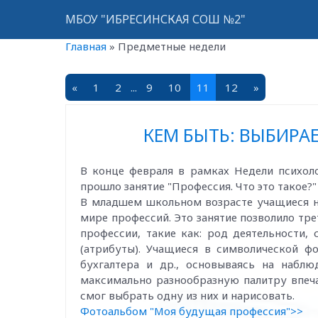
МБОУ "ИБРЕСИНСКАЯ СОШ №2"
Главная
»
Предметные недели
«
1
2
...
9
10
11
12
»
КЕМ БЫТЬ: ВЫБИРА
В конце февраля в рамках Недели психол
прошло занятие "Профессия. Что это такое?"
В младшем школьном возрасте учащиеся на
мире профессий. Это занятие позволило т
профессии, такие как: род деятельности,
(атрибуты). Учащиеся в символической ф
бухгалтера и др., основываясь на набл
максимально разнообразную палитру впеча
смог выбрать одну из них и нарисовать.
Фотоальбом "Моя будущая профессия">>