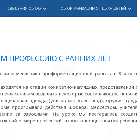
keyboard_arrow_down
keyboard_arrow_down
СВЕДЕНИЯ ОБ ОО
ОБ ОРГАНИЗАЦИИ ОТДЫХА ДЕТЕЙ
ЕМ ПРОФЕССИЮ С РАННИХ ЛЕТ
огии и месячника профориентационной работы в 3 класс
ходятся на стадии конкретно-наглядных представлений 
ретьеклассникам выделить некоторые составляющие поняти
 специальная одежда (униформа, дресс-код), орудия труд
орме проигрывали действия шофера, медсестры, учителя
юдении за взрослыми. На уроке мы постарались создат
тлений о мире профессий, чтобы в конце занятия ребено