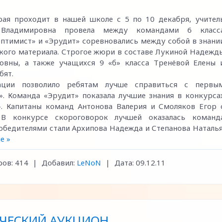
рая проходит в нашей школе с 5 по 10 декабря, учител
а Владимировна провела между командами 6 класс
Оптимист» и «Эрудит» соревновались между собой в знани
ского материала. Строгое жюри в составе Лукиной Надежд
овны, а также учащихся 9 «б» класса Тренёвой Елены 
бят.
тации позволило ребятам лучше справиться с первы
. Команда «Эрудит» показала лучшие знания в конкурса
. Капитаны команд Антонова Валерия и Смоляков Егор 
 В конкурсе скороговорок лучшей оказалась команд
победителями стали Архипова Надежда и Степанова Наталья
е »
ов:
414
|
Добавил:
LeNoN
|
Дата:
09.12.11
ЧЕСКИЙ АУКЦИОН