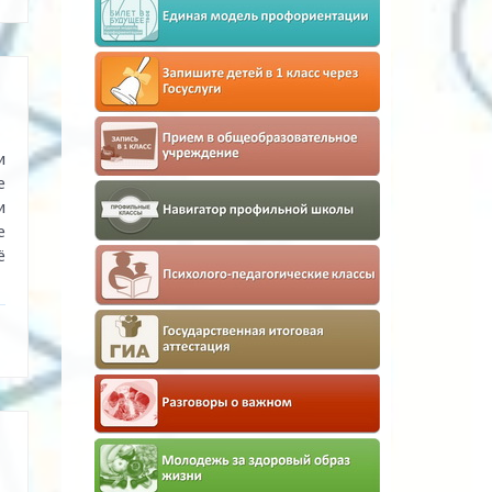
и
е
и
е
ё