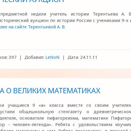
редметной недели учитель истории Терентьева А. В
исторический аукцион по истории России с учениками 9-х 
лее на сайте Терентьевой А. В.
ов:
397
|
Добавил:
LeNoN
|
Дата:
24.11.11
А О ВЕЛИКИХ МАТЕМАТИКАХ
ки учащиеся 9 «а» класса вместе со своим учителе
устили общешкольную стенгазету о древнегреческо
деятеле, основателе пифагореизма, математике Пифагор
ор - человек-легенда». Ребята с удовольствием изучил
брали материалы о нем. Ребята постарались в простой 