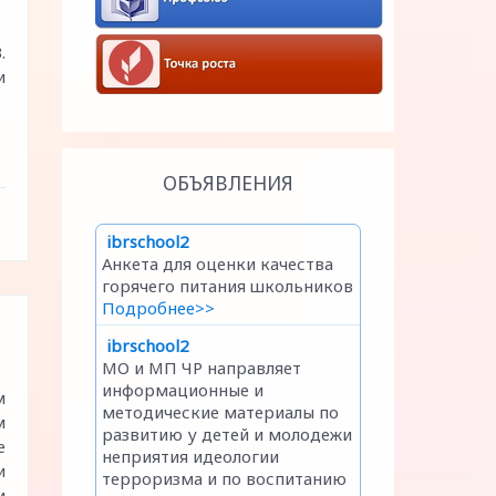
.
и
ОБЪЯВЛЕНИЯ
м
м
е
и
и