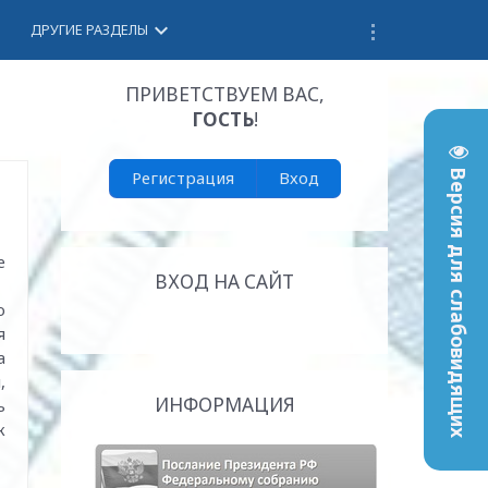
keyboard_arrow_down
ДРУГИЕ РАЗДЕЛЫ
ПРИВЕТСТВУЕМ ВАС
,
ГОСТЬ
!
Регистрация
Вход
Версия для слабовидящих
е
ВХОД НА САЙТ
о
я
а
,
ИНФОРМАЦИЯ
ь
к