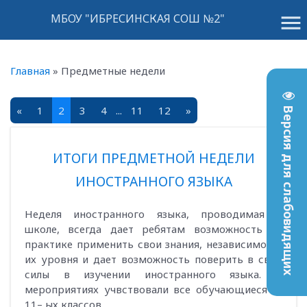
menu
МБОУ "ИБРЕСИНСКАЯ СОШ №2"
Главная
»
Предметные недели
«
1
2
3
4
...
11
12
»
Версия для слабовидящих
ИТОГИ ПРЕДМЕТНОЙ НЕДЕЛИ
ИНОСТРАННОГО ЯЗЫКА
Неделя иностранного языка, проводимая в
школе, всегда дает ребятам возможность на
практике применить свои знания, независимо от
их уровня и дает возможность поверить в свои
силы в изучении иностранного языка. В
мероприятиях учвствовали все обучающиеся 2-
11– ых классов.