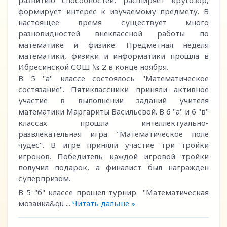
развитию способностей, расширяет кругозор,
формирует интерес к изучаемому предмету. В
настоящее время существует много
разновидностей внеклассной работы по
математике и физике: Предметная неделя
математики, физики и информатики прошла в
Ибресинской СОШ № 2 в конце ноября.
В 5 "а" классе состоялось "Математическое
состязание". Пятиклассники приняли активное
участие в выполнении заданий учителя
математики Маргариты Васильевой. В 6 "а" и 6 "в"
классах прошла интеллектуально-
развлекательная игра "Математическое поле
чудес". В игре приняли участие три тройки
игроков. Победитель каждой игровой тройки
получил подарок, а финалист был награжден
суперпризом.
В 5 "б" классе прошел турнир "Математическая
мозаика&qu
...
Читать дальше »