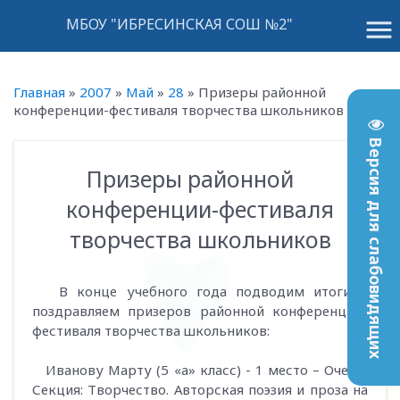
menu
МБОУ "ИБРЕСИНСКАЯ СОШ №2"
Главная
»
2007
»
Май
»
28
»
Призеры районной
конференции-фестиваля творчества школьников
Версия для слабовидящих
Призеры районной
03:48
конференции-фестиваля
творчества школьников
В конце учебного года подводим итоги и
поздравляем призеров районной конференции-
фестиваля творчества школьников:
Иванову Марту (5 «а» класс) - 1 место – Очерк.
Секция: Творчество. Авторская поэзия и проза на