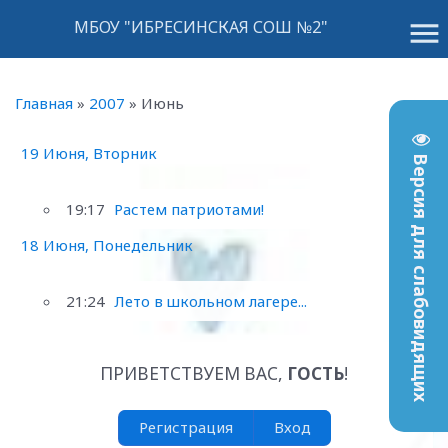
menu
МБОУ "ИБРЕСИНСКАЯ СОШ №2"
Главная
»
2007
»
Июнь
19 Июня, Вторник
Версия для слабовидящих
19:17
Растем патриотами!
18 Июня, Понедельник
21:24
Лето в школьном лагере...
ПРИВЕТСТВУЕМ ВАС
,
ГОСТЬ
!
Регистрация
Вход